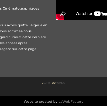
res Cinématographiques
ous avons quitté l’Algérie en
 ? Nous sommes-nous
regard curieux, cette dernière
 Des années après
e regard sur cette page
Website created by
LaWebFactory